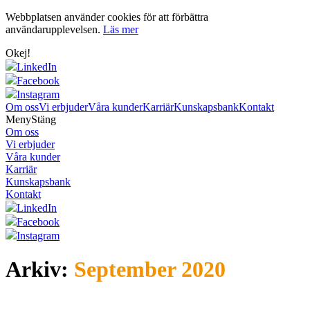
Webbplatsen använder cookies för att förbättra
användarupplevelsen.
Läs mer
Okej!
LinkedIn
Facebook
Instagram
Om oss
Vi erbjuder
Våra kunder
Karriär
Kunskapsbank
Kontakt
Meny
Stäng
Om oss
Vi erbjuder
Våra kunder
Karriär
Kunskapsbank
Kontakt
LinkedIn
Facebook
Instagram
Arkiv:
September 2020