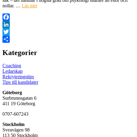
sak – det handlar i högsta grad om psykologi snarare än ettor och
nollar. …
Läs mer
Facebook
LinkedIn
Twitter
Dela
Kategorier
Coaching
Ledarskap
Rekryteringstips
Tips till kandidater
Göteborg
Surbrunnsgatan 6
411 19 Göteborg
0707-607243
Stockholm
Sveavägen 98
113 50 Stockholm