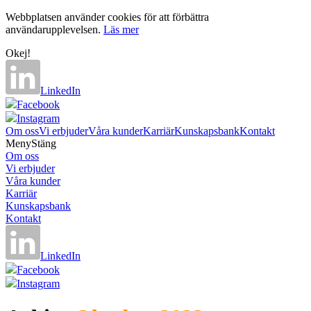
Webbplatsen använder cookies för att förbättra
användarupplevelsen.
Läs mer
Okej!
LinkedIn
Facebook
Instagram
Om oss
Vi erbjuder
Våra kunder
Karriär
Kunskapsbank
Kontakt
Meny
Stäng
Om oss
Vi erbjuder
Våra kunder
Karriär
Kunskapsbank
Kontakt
LinkedIn
Facebook
Instagram