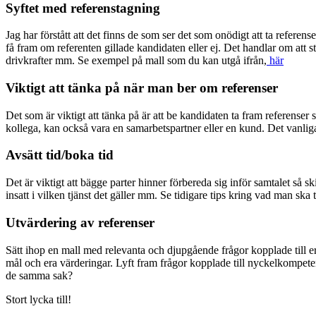
Syftet med referenstagning
Jag har förstått att det finns de som ser det som onödigt att ta refere
få fram om referenten gillade kandidaten eller ej. Det handlar om att
drivkrafter mm. Se exempel på mall som du kan utgå ifrån,
här
Viktigt att tänka på när man ber om referenser
Det som är viktigt att tänka på är att be kandidaten ta fram referense
kollega, kan också vara en samarbetspartner eller en kund. Det vanliga
Avsätt tid/boka tid
Det är viktigt att bägge parter hinner förbereda sig inför samtalet så sk
insatt i vilken tjänst det gäller mm. Se tidigare tips kring vad man sk
Utvärdering av referenser
Sätt ihop en mall med relevanta och djupgående frågor kopplade till er
mål och era värderingar. Lyft fram frågor kopplade till nyckelkompetens
de samma sak?
Stort lycka till!