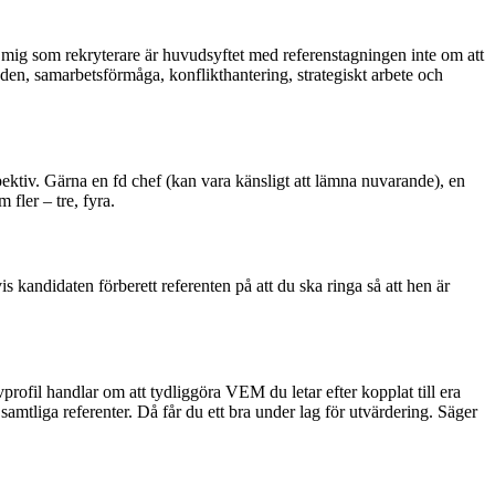
ör mig som rekryterare är huvudsyftet med referenstagningen inte om att
den, samarbetsförmåga, konflikthantering, strategiskt arbete och
pektiv. Gärna en fd chef (kan vara känsligt att lämna nuvarande), en
fler – tre, fyra.
is kandidaten förberett referenten på att du ska ringa så att hen är
vprofil handlar om att tydliggöra VEM du letar efter kopplat till era
samtliga referenter. Då får du ett bra under lag för utvärdering. Säger