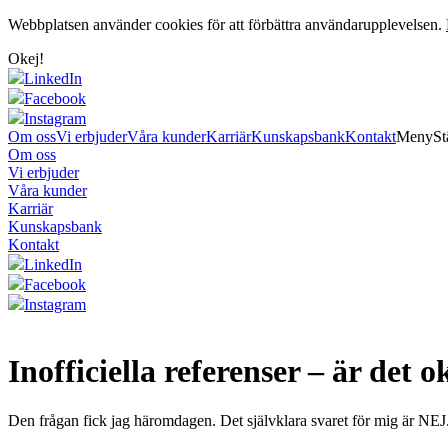
Webbplatsen använder cookies för att förbättra användarupplevelsen.
Okej!
LinkedIn
Facebook
Instagram
Om oss
Vi erbjuder
Våra kunder
Karriär
Kunskapsbank
Kontakt
Meny
St
Om oss
Vi erbjuder
Våra kunder
Karriär
Kunskapsbank
Kontakt
LinkedIn
Facebook
Instagram
Inofficiella referenser – är det 
Den frågan fick jag häromdagen. Det självklara svaret för mig är NEJ. 