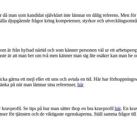
nser då man som kandidat självklart inte lämnar en dålig referens. Men f
 ställa djupgående frågor kring kompetenser, styrkor och utvecklingsområ
r som är från hyfsad närtid och som känner personen väl ur ett arbetspers
ste är att man ber om två men känner man sig lite osäker kan man be om 
icka gärna ett mejl eller ett sms och avtala en tid. Här har förhoppningsv
a tänka på när man lämnar sina referenser,
här
 kravprofil. Se tips på hur man sätter ihop en bra kravprofil
här
. En kra
er för tjänsten och de viktigaste egenskaperna. Ställ samma frågor till 