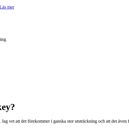
Läs mer
äng
okey?
Jag vet att det förekommer i ganska stor utsträckning och att det även fi