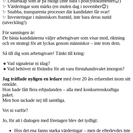
✨ Ledarskap som är på riktigt (inte bara i policydokumentet😉)
✨ Värderingar som märks (en mulen dag i november😊)
✨ Snabba, transparenta processer där kandidater får svar!
✨ Investeringar i människors framtid, inte bara deras nutid
(utveckling!)
För sanningen är:
De bästa kandidaterna väljer arbetsgivare som visar mod, riktning
och en strategi för att lyckas genom människor – inte trots dem.
Så till dig som arbetsgivare! Tänkt till kring:
🔸Vad signalerar ni idag?
🔸Vad behöver ni förändra för att vara förstahandsvalet imorgon?
Jag träffade nyligen en ledare
med över 20 års erfarenhet inom sitt
område.
Hon hade fått flera erbjudanden – alla med konkurrenskraftiga
paket.
Men hon tackade nej till samtliga.
Vet ni varför?
Jo, för att i dialogen med företagen blev det tydligt:
Hos det ena fanns starka värderingar – men de efterlevdes inte