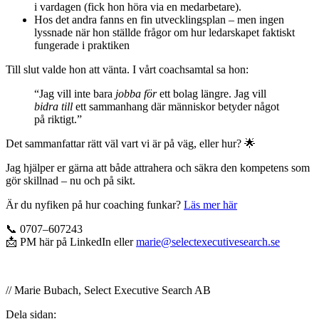
i vardagen (fick hon höra via en medarbetare).
Hos det andra fanns en fin utvecklingsplan – men ingen
lyssnade när hon ställde frågor om hur ledarskapet faktiskt
fungerade i praktiken
Till slut valde hon att vänta. I vårt coachsamtal sa hon:
“Jag vill inte bara
jobba för
ett bolag längre. Jag vill
bidra till
ett sammanhang där människor betyder något
på riktigt.”
Det sammanfattar rätt väl vart vi är på väg, eller hur? 🌟
Jag hjälper er gärna att både attrahera och säkra den kompetens som
gör skillnad – nu och på sikt.
Är du nyfiken på hur coaching funkar?
Läs mer här
📞 0707–607243
📩 PM här på LinkedIn eller
marie@selectexecutivesearch.se
// Marie Bubach, Select Executive Search AB
Dela sidan: