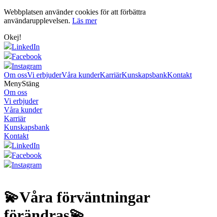
Webbplatsen använder cookies för att förbättra
användarupplevelsen.
Läs mer
Okej!
LinkedIn
Facebook
Instagram
Om oss
Vi erbjuder
Våra kunder
Karriär
Kunskapsbank
Kontakt
Meny
Stäng
Om oss
Vi erbjuder
Våra kunder
Karriär
Kunskapsbank
Kontakt
LinkedIn
Facebook
Instagram
💫Våra förväntningar
förändras💫