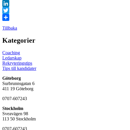
Facebook
LinkedIn
Twitter
Dela
Tillbaka
Kategorier
Coaching
Ledarskap
Rekryteringstips
Tips till kandidater
Göteborg
Surbrunnsgatan 6
411 19 Göteborg
0707-607243
Stockholm
Sveavägen 98
113 50 Stockholm
0707-607243