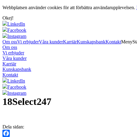
Webbplatsen använder cookies för att förbättra användarupplevelsen.
Okej!
LinkedIn
Facebook
Instagram
Om oss
Vi erbjuder
Våra kunder
Karriär
Kunskapsbank
Kontakt
Meny
St
Om oss
Vi erbjuder
Våra kunder
Karriär
Kunskapsbank
Kontakt
LinkedIn
Facebook
Instagram
18Select247
Dela sidan: