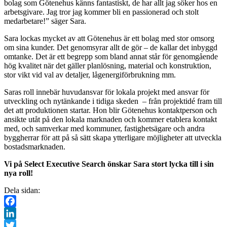
bolag som Götenehus känns fantastiskt, de har allt jag söker hos en
arbetsgivare. Jag tror jag kommer bli en passionerad och stolt
medarbetare!” säger Sara.
Sara lockas mycket av att Götenehus är ett bolag med stor omsorg
om sina kunder. Det genomsyrar allt de gör – de kallar det inbyggd
omtanke. Det är ett begrepp som bland annat står för genomgående
hög kvalitet när det gäller planlösning, material och konstruktion,
stor vikt vid val av detaljer, lågenergiförbrukning mm.
Saras roll innebär huvudansvar för lokala projekt med ansvar för
utveckling och nytänkande i tidiga skeden – från projektidé fram till
det att produktionen startar. Hon blir Götenehus kontaktperson och
ansikte utåt på den lokala marknaden och kommer etablera kontakt
med, och samverkar med kommuner, fastighetsägare och andra
byggherrar för att på så sätt skapa ytterligare möjligheter att utveckla
bostadsmarknaden.
Vi på Select Executive Search önskar Sara stort lycka till i sin
nya roll!
Dela sidan:
Facebook
LinkedIn