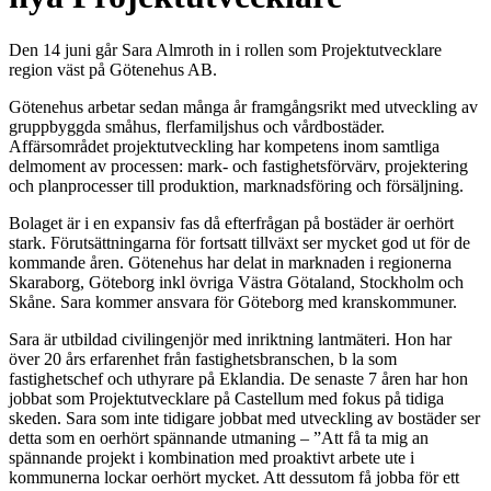
Den 14 juni går Sara Almroth in i rollen som Projektutvecklare
region väst på Götenehus AB.
Götenehus arbetar sedan många år framgångsrikt med utveckling av
gruppbyggda småhus, flerfamiljshus och vårdbostäder.
Affärsområdet projektutveckling har kompetens inom samtliga
delmoment av processen: mark- och fastighetsförvärv, projektering
och planprocesser till produktion, marknadsföring och försäljning.
Bolaget är i en expansiv fas då efterfrågan på bostäder är oerhört
stark. Förutsättningarna för fortsatt tillväxt ser mycket god ut för de
kommande åren. Götenehus har delat in marknaden i regionerna
Skaraborg, Göteborg inkl övriga Västra Götaland, Stockholm och
Skåne. Sara kommer ansvara för Göteborg med kranskommuner.
Sara är utbildad civilingenjör med inriktning lantmäteri. Hon har
över 20 års erfarenhet från fastighetsbranschen, b la som
fastighetschef och uthyrare på Eklandia. De senaste 7 åren har hon
jobbat som Projektutvecklare på Castellum med fokus på tidiga
skeden. Sara som inte tidigare jobbat med utveckling av bostäder ser
detta som en oerhört spännande utmaning – ”Att få ta mig an
spännande projekt i kombination med proaktivt arbete ute i
kommunerna lockar oerhört mycket. Att dessutom få jobba för ett