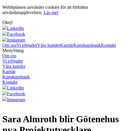
Webbplatsen använder cookies för att förbättra
användarupplevelsen.
Läs mer
Okej!
LinkedIn
Facebook
Instagram
Om oss
Vi erbjuder
Våra kunder
Karriär
Kunskapsbank
Kontakt
Meny
Stäng
Om oss
Vi erbjuder
Våra kunder
Karriär
Kunskapsbank
Kontakt
LinkedIn
Facebook
Instagram
Sara Almroth blir Götenehus
nya Projektutvecklare