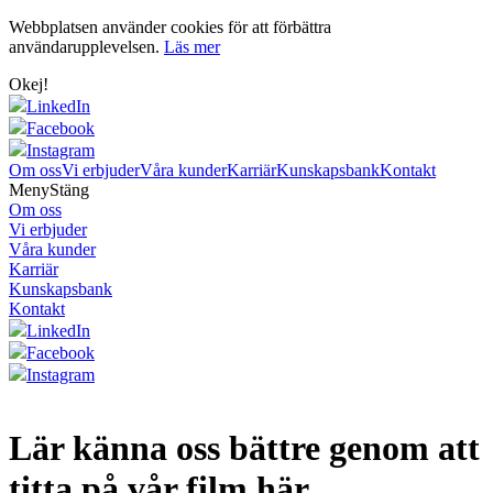
Webbplatsen använder cookies för att förbättra
användarupplevelsen.
Läs mer
Okej!
LinkedIn
Facebook
Instagram
Om oss
Vi erbjuder
Våra kunder
Karriär
Kunskapsbank
Kontakt
Meny
Stäng
Om oss
Vi erbjuder
Våra kunder
Karriär
Kunskapsbank
Kontakt
LinkedIn
Facebook
Instagram
Lär känna oss bättre genom att
titta på vår film här