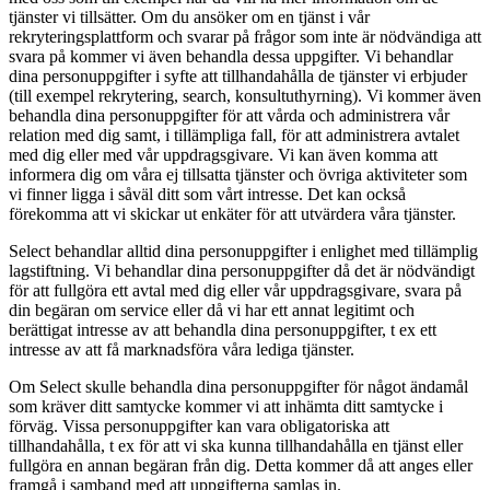
tjänster vi tillsätter. Om du ansöker om en tjänst i vår
rekryteringsplattform och svarar på frågor som inte är nödvändiga att
svara på kommer vi även behandla dessa uppgifter. Vi behandlar
dina personuppgifter i syfte att tillhandahålla de tjänster vi erbjuder
(till exempel rekrytering, search, konsultuthyrning). Vi kommer även
behandla dina personuppgifter för att vårda och administrera vår
relation med dig samt, i tillämpliga fall, för att administrera avtalet
med dig eller med vår uppdragsgivare. Vi kan även komma att
informera dig om våra ej tillsatta tjänster och övriga aktiviteter som
vi finner ligga i såväl ditt som vårt intresse. Det kan också
förekomma att vi skickar ut enkäter för att utvärdera våra tjänster.
Select behandlar alltid dina personuppgifter i enlighet med tillämplig
lagstiftning. Vi behandlar dina personuppgifter då det är nödvändigt
för att fullgöra ett avtal med dig eller vår uppdragsgivare, svara på
din begäran om service eller då vi har ett annat legitimt och
berättigat intresse av att behandla dina personuppgifter, t ex ett
intresse av att få marknadsföra våra lediga tjänster.
Om Select skulle behandla dina personuppgifter för något ändamål
som kräver ditt samtycke kommer vi att inhämta ditt samtycke i
förväg. Vissa personuppgifter kan vara obligatoriska att
tillhandahålla, t ex för att vi ska kunna tillhandahålla en tjänst eller
fullgöra en annan begäran från dig. Detta kommer då att anges eller
framgå i samband med att uppgifterna samlas in.