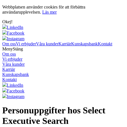
Webbplatsen använder cookies för att förbättra
användarupplevelsen.
Läs mer
Okej!
LinkedIn
Facebook
Instagram
Om oss
Vi erbjuder
Våra kunder
Karriär
Kunskapsbank
Kontakt
Meny
Stäng
Om oss
Vi erbjuder
Våra kunder
Karriär
Kunskapsbank
Kontakt
LinkedIn
Facebook
Instagram
Personuppgifter hos Select
Executive Search