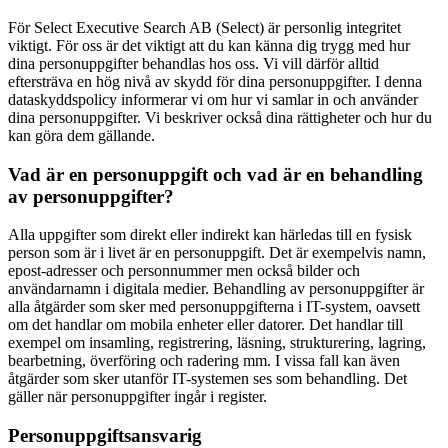
För Select Executive Search AB (Select) är personlig integritet
viktigt. För oss är det viktigt att du kan känna dig trygg med hur
dina personuppgifter behandlas hos oss. Vi vill därför alltid
eftersträva en hög nivå av skydd för dina personuppgifter. I denna
dataskyddspolicy informerar vi om hur vi samlar in och använder
dina personuppgifter. Vi beskriver också dina rättigheter och hur du
kan göra dem gällande.
Vad är en personuppgift och vad är en behandling
av personuppgifter?
Alla uppgifter som direkt eller indirekt kan härledas till en fysisk
person som är i livet är en personuppgift. Det är exempelvis namn,
epost-adresser och personnummer men också bilder och
användarnamn i digitala medier. Behandling av personuppgifter är
alla åtgärder som sker med personuppgifterna i IT-system, oavsett
om det handlar om mobila enheter eller datorer. Det handlar till
exempel om insamling, registrering, läsning, strukturering, lagring,
bearbetning, överföring och radering mm. I vissa fall kan även
åtgärder som sker utanför IT-systemen ses som behandling. Det
gäller när personuppgifter ingår i register.
Personuppgiftsansvarig