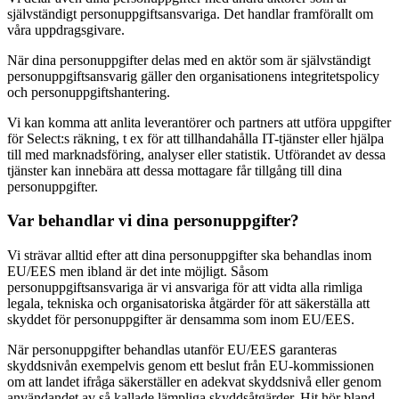
självständigt personuppgiftsansvariga. Det handlar framförallt om
våra uppdragsgivare.
När dina personuppgifter delas med en aktör som är självständigt
personuppgiftsansvarig gäller den organisationens integritetspolicy
och personuppgiftshantering.
Vi kan komma att anlita leverantörer och partners att utföra uppgifter
för Select:s räkning, t ex för att tillhandahålla IT-tjänster eller hjälpa
till med marknadsföring, analyser eller statistik. Utförandet av dessa
tjänster kan innebära att dessa mottagare får tillgång till dina
personuppgifter.
Var behandlar vi dina personuppgifter?
Vi strävar alltid efter att dina personuppgifter ska behandlas inom
EU/EES men ibland är det inte möjligt. Såsom
personuppgiftsansvariga är vi ansvariga för att vidta alla rimliga
legala, tekniska och organisatoriska åtgärder för att säkerställa att
skyddet för personuppgifter är densamma som inom EU/EES.
När personuppgifter behandlas utanför EU/EES garanteras
skyddsnivån exempelvis genom ett beslut från EU-kommissionen
om att landet ifråga säkerställer en adekvat skyddsnivå eller genom
användandet av så kallade lämpliga skyddsåtgärder. Hit hör bland