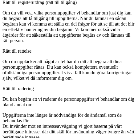
Rätt till registerutdrag (rätt till tillgång)
Om du vill veta vilka personuppgifter vi behandlar om just dig kan
du begära att få tillgång till uppgifterna. När du lämnar en sådan
begäran kan vi komma att ställa en del frågor för att se till att det blir
en effektiv hantering av din begäran. Vi kommer också vidta
åtgärder för att säkerställa att uppgifterna begärs av och lämnas till
rätt person.
Rätt till rättelse
Om du upptäcker att något är fel har du rätt att begära att dina
personuppgifter rättas. Du kan också komplettera eventuellt
ofullständiga personuppgifter. I vissa fall kan du göra korrigeringar
själv, vilket vi då informerar dig om.
Rätt till radering
Du kan begära att vi raderar de personuppgifter vi behandlar om dig
bland annat om:
Uppgifterna inte längre är nödvändiga för de ändamål som de
behandlas för.
Du invänder mot en intresseavvägning vi gjort baserat på vårt
berättigade intresse, där ditt skäl för invändning väger tyngre än vårt
berättigade intresse.