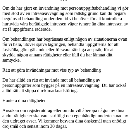
Om du har gjort en invändning mot personuppgiftsbehandling vi gör
med stöd av en intresseavvägning som rättslig grund kan du begära
begränsad behandling under den tid vi behöver för att kontrollera
huruvida våra berättigade intressen väger tyngre än dina intressen av
att få uppgifterna raderade.
Om behandlingen har begränsats enligt någon av situationerna ovan
får vi bara, utöver själva lagringen, behandla uppgifterna för att
fastställa, göra gällande eller försvara rättsliga anspråk, för att
skydda någon annans rättigheter eller ifall du har lämnat ditt
samtycke.
Rätt att göra invändningar mot viss typ av behandling
Du har alltid en rätt att invända mot all behandling av
personuppgifter som bygger på en intresseavvägning. Du har också
alltid rätt att slippa direktmarknadsföring.
Hantera dina rättigheter
Ansökan om registerutdrag eller om du vill åberopa någon av dina
andra rättigheter ska vara skriftligt och egenhändigt undertecknad av
den utdraget avser. Vi kommer besvara dina önskemål utan onödigt
dröjsmål och senast inom 30 dagar.