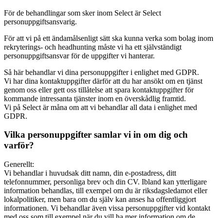
För de behandlingar som sker inom Select är Select
personuppgiftsansvarig.
För att vi på ett ändamålsenligt sätt ska kunna verka som bolag inom
rekryterings- och headhunting måste vi ha ett självständigt
personuppgiftsansvar för de uppgifter vi hanterar.
Så här behandlar vi dina personuppgifter i enlighet med GDPR.
Vi har dina kontaktuppgifter därför att du har ansökt om en tjänst
genom oss eller gett oss tillåtelse att spara kontaktuppgifter för
kommande intressanta tjänster inom en överskådlig framtid.
Vi på Select är måna om att vi behandlar all data i enlighet med
GDPR.
Vilka personuppgifter samlar vi in om dig och
varför?
Generellt:
Vi behandlar i huvudsak ditt namn, din e-postadress, ditt
telefonnummer, personliga brev och din CV. Ibland kan ytterligare
information behandlas, till exempel om du är riksdagsledamot eller
lokalpolitiker, men bara om du själv kan anses ha offentliggjort
informationen. Vi behandlar även vissa personuppgifter vid kontakt
med oss som till exempel när du vill ha mer information om de