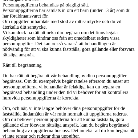
Personuppgifterna behandlas på olagligt sätt.
Personuppgifterna har samlats in om ett barn (under 13 år) som du
har föräldraansvaret för.
Om uppgiften inhämtats med stöd av ditt samtycke och du vill
återkalla ditt samtycke.
Vi kan dock ha rätt att neka din begäran om det finns legala
skyldigheter som hindrar oss från att omedelbart radera vissa
personuppgifter. Det kan också vara så att behandlingen är
nödvändig för att vi ska kunna fastställa, göra gällande eller försvara
rättsliga anspråk.
Rätt till begränsning
Du har rätt att begära att vår behandling av dina personuppgifter
begränsas. Om du exempelvis begär rättelse eftersom du anser att
personuppgifterna vi behandlar är felaktiga kan du begära en
begränsad behandling under den tid vi behöver för att kontrollera
huruvida personuppgifterna är korrekta.
Om, och när, vi inte längre behöver dina personuppgifter för de
fastställda ändamålen är vår rutin normalt att uppgifterna raderas.
Om du behöver personuppgifterna för att kunna fastställa, göra
gällande eller försvara rättsliga anspråk, kan du begära begränsad
behandling av uppgifterna hos oss. Det innebär att du kan begära att
vi inte rensar och raderar dina uppgifter.