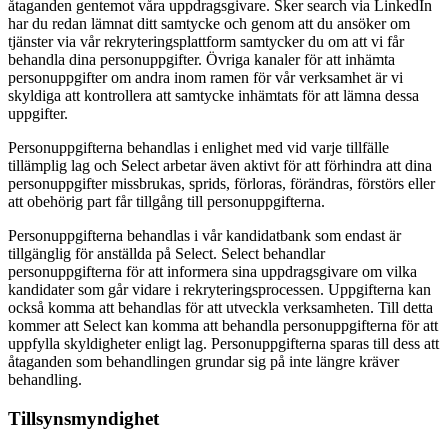
åtaganden gentemot våra uppdragsgivare. Sker search via LinkedIn
har du redan lämnat ditt samtycke och genom att du ansöker om
tjänster via vår rekryteringsplattform samtycker du om att vi får
behandla dina personuppgifter. Övriga kanaler för att inhämta
personuppgifter om andra inom ramen för vår verksamhet är vi
skyldiga att kontrollera att samtycke inhämtats för att lämna dessa
uppgifter.
Personuppgifterna behandlas i enlighet med vid varje tillfälle
tillämplig lag och Select arbetar även aktivt för att förhindra att dina
personuppgifter missbrukas, sprids, förloras, förändras, förstörs eller
att obehörig part får tillgång till personuppgifterna.
Personuppgifterna behandlas i vår kandidatbank som endast är
tillgänglig för anställda på Select. Select behandlar
personuppgifterna för att informera sina uppdragsgivare om vilka
kandidater som går vidare i rekryteringsprocessen. Uppgifterna kan
också komma att behandlas för att utveckla verksamheten. Till detta
kommer att Select kan komma att behandla personuppgifterna för att
uppfylla skyldigheter enligt lag. Personuppgifterna sparas till dess att
åtaganden som behandlingen grundar sig på inte längre kräver
behandling.
Tillsynsmyndighet