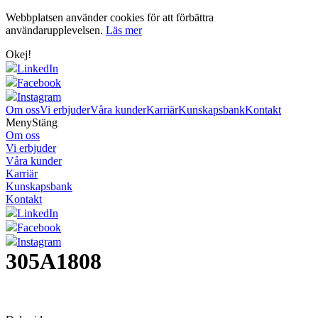
Webbplatsen använder cookies för att förbättra
användarupplevelsen.
Läs mer
Okej!
LinkedIn
Facebook
Instagram
Om oss
Vi erbjuder
Våra kunder
Karriär
Kunskapsbank
Kontakt
Meny
Stäng
Om oss
Vi erbjuder
Våra kunder
Karriär
Kunskapsbank
Kontakt
LinkedIn
Facebook
Instagram
305A1808