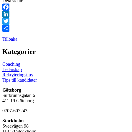
Dela sidan:
Facebook
LinkedIn
Twitter
Dela
Tillbaka
Kategorier
Coaching
Ledarskap
Rekryteringstips
Tips till kandidater
Göteborg
Surbrunnsgatan 6
411 19 Göteborg
0707-607243
Stockholm
Sveavägen 98
113 50 Stockholm