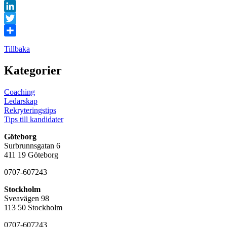
Facebook
LinkedIn
Twitter
Dela
Tillbaka
Kategorier
Coaching
Ledarskap
Rekryteringstips
Tips till kandidater
Göteborg
Surbrunnsgatan 6
411 19 Göteborg
0707-607243
Stockholm
Sveavägen 98
113 50 Stockholm
0707-607243