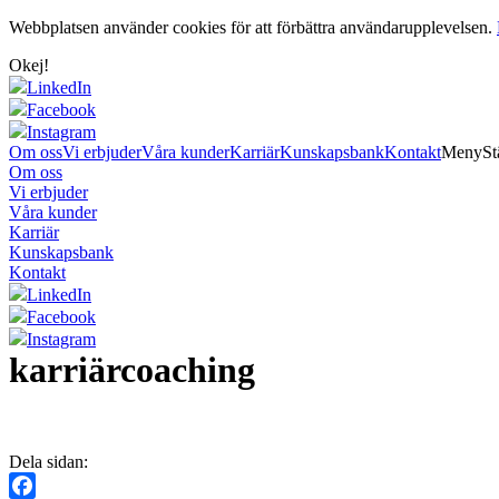
Webbplatsen använder cookies för att förbättra användarupplevelsen.
Okej!
LinkedIn
Facebook
Instagram
Om oss
Vi erbjuder
Våra kunder
Karriär
Kunskapsbank
Kontakt
Meny
St
Om oss
Vi erbjuder
Våra kunder
Karriär
Kunskapsbank
Kontakt
LinkedIn
Facebook
Instagram
karriärcoaching
Dela sidan: