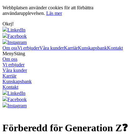
Webbplatsen använder cookies för att förbättra
användarupplevelsen.
Läs mer
Okej!
LinkedIn
Facebook
Instagram
Om oss
Vi erbjuder
Våra kunder
Karriär
Kunskapsbank
Kontakt
Meny
Stäng
Om oss
Vi erbjuder
Våra kunder
Karriär
Kunskapsbank
Kontakt
LinkedIn
Facebook
Instagram
Förberedd för Generation Z❓