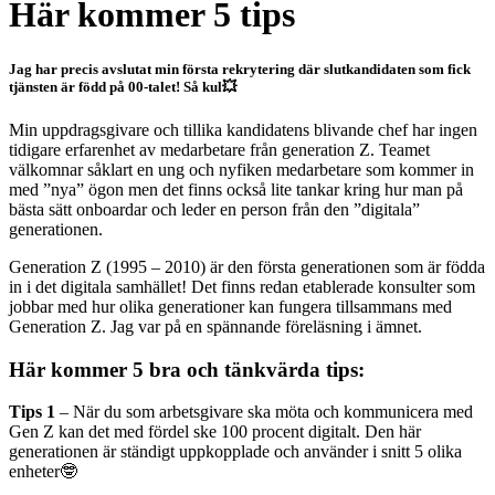
Här kommer 5 tips
Jag har precis avslutat min första rekrytering där slutkandidaten som fick
tjänsten är född på 00-talet! Så kul💥
Min uppdragsgivare och tillika kandidatens blivande chef har ingen
tidigare erfarenhet av medarbetare från generation Z. Teamet
välkomnar såklart en ung och nyfiken medarbetare som kommer in
med ”nya” ögon men det finns också lite tankar kring hur man på
bästa sätt onboardar och leder en person från den ”digitala”
generationen.
Generation Z (1995 – 2010) är den första generationen som är födda
in i det digitala samhället! Det finns redan etablerade konsulter som
jobbar med hur olika generationer kan fungera tillsammans med
Generation Z. Jag var på en spännande föreläsning i ämnet.
Här kommer 5 bra och tänkvärda tips:
Tips 1
– När du som arbetsgivare ska möta och kommunicera med
Gen Z kan det med fördel ske 100 procent digitalt. Den här
generationen är ständigt uppkopplade och använder i snitt 5 olika
enheter🤓