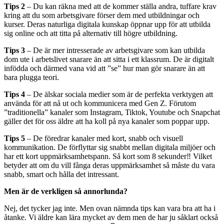
Tips 2
– Du kan räkna med att de kommer ställa andra, tuffare krav
kring att du som arbetsgivare förser dem med utbildningar och
kurser. Deras naturliga digitala kunskap öppnar upp för att utbilda
sig online och att titta på alternativ till högre utbildning.
Tips 3
– De är mer intresserade av arbetsgivare som kan utbilda
dom ute i arbetslivet snarare än att sitta i ett klassrum. De är digitalt
infödda och därmed vana vid att ”se” hur man gör snarare än att
bara plugga teori.
Tips 4
– De älskar sociala medier som är de perfekta verktygen att
använda för att nå ut och kommunicera med Gen Z. Förutom
”traditionella” kanaler som Instagram, Tiktok, Youtube och Snapchat
gäller det för oss äldre att ha koll på nya kanaler som poppar upp.
Tips 5
– De föredrar kanaler med kort, snabb och visuell
kommunikation. De förflyttar sig snabbt mellan digitala miljöer och
har ett kort uppmärksamhetspann. Så kort som 8 sekunder‼️ Vilket
betyder att om du vill fånga deras uppmärksamhet så måste du vara
snabb, smart och hålla det intressant.
Men är de verkligen så annorlunda?
Nej, det tycker jag inte. Men ovan nämnda tips kan vara bra att ha i
åtanke. Vi äldre kan lära mycket av dem men de har ju såklart också