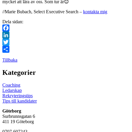
mycket att lära av oss. Som tur är😊
//Marie Bubach, Select Executive Search –
kontakta mig
Dela sidan:
Facebook
LinkedIn
Twitter
Dela
Tillbaka
Kategorier
Coaching
Ledarskap
Rekryteringstips
Tips till kandidater
Göteborg
Surbrunnsgatan 6
411 19 Göteborg
0707-607243