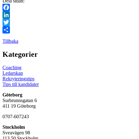
Dela sidan:
Facebook
LinkedIn
Twitter
Dela
Tillbaka
Kategorier
Coaching
Ledarskap
Rekryteringstips
Tips till kandidater
Göteborg
Surbrunnsgatan 6
411 19 Göteborg
0707-607243
Stockholm
Sveavägen 98
113 50 Stockholm