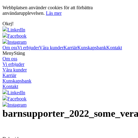
Webbplatsen använder cookies för att förbättra
användarupplevelsen.
Läs mer
Okej!
LinkedIn
Facebook
Instagram
Om oss
Vi erbjuder
Våra kunder
Karriär
Kunskapsbank
Kontakt
Meny
Stäng
Om oss
Vi erbjuder
Våra kunder
Karriär
Kunskapsbank
Kontakt
LinkedIn
Facebook
Instagram
barnsupporter_2022_some_ver