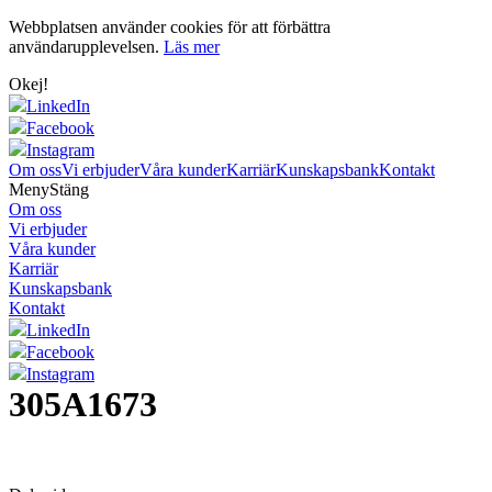
Webbplatsen använder cookies för att förbättra
användarupplevelsen.
Läs mer
Okej!
LinkedIn
Facebook
Instagram
Om oss
Vi erbjuder
Våra kunder
Karriär
Kunskapsbank
Kontakt
Meny
Stäng
Om oss
Vi erbjuder
Våra kunder
Karriär
Kunskapsbank
Kontakt
LinkedIn
Facebook
Instagram
305A1673