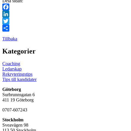
Dela sidan:
Facebook
LinkedIn
Twitter
Dela
Tillbaka
Kategorier
Coaching
Ledarskap
Rekryteringstips
Tips till kandidater
Göteborg
Surbrunnsgatan 6
411 19 Göteborg
0707-607243
Stockholm
Sveavägen 98
113 50 Stockholm