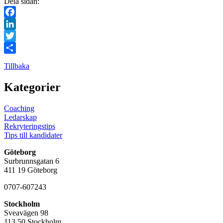
Dela sidan:
Facebook
LinkedIn
Twitter
Dela
Tillbaka
Kategorier
Coaching
Ledarskap
Rekryteringstips
Tips till kandidater
Göteborg
Surbrunnsgatan 6
411 19 Göteborg
0707-607243
Stockholm
Sveavägen 98
113 50 Stockholm