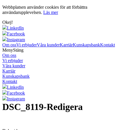
Webbplatsen använder cookies för att förbättra
användarupplevelsen.
Läs mer
Okej!
LinkedIn
Facebook
Instagram
Om oss
Vi erbjuder
Våra kunder
Karriär
Kunskapsbank
Kontakt
Meny
Stäng
Om oss
Vi erbjuder
Våra kunder
Karriär
Kunskapsbank
Kontakt
LinkedIn
Facebook
Instagram
DSC_8119-Redigera