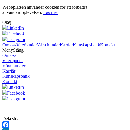
Webbplatsen använder cookies för att förbättra
användarupplevelsen.
Läs mer
Okej!
LinkedIn
Facebook
Instagram
Om oss
Vi erbjuder
Våra kunder
Karriär
Kunskapsbank
Kontakt
Meny
Stäng
Om oss
Vi erbjuder
Våra kunder
Karriär
Kunskapsbank
Kontakt
LinkedIn
Facebook
Instagram
Dela sidan: